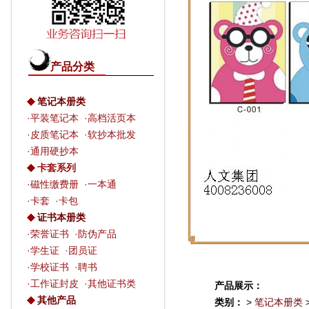
产品分类
笔记本册类
·
平装笔记本
·
高档活页本
·
皮质笔记本
·
软抄本批发
·
通用硬抄本
卡套系列
·
磁性缴费册
·
一本通
·
卡套
·
卡包
证书本册类
·
荣誉证书
·
防伪产品
·
学生证
·
团员证
·
学校证书
·
聘书
·
工作证封皮
·
其他证书类
产品展示：
其他产品
类别：
>
笔记本册类