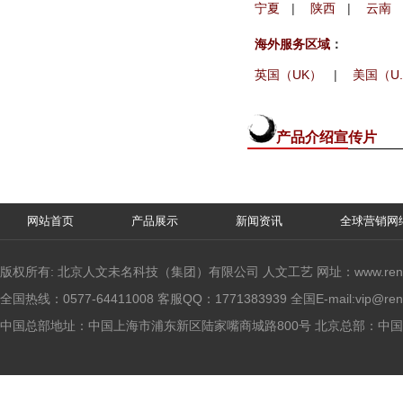
宁夏
|
陕西
|
云南
海外服务区域
：
英国（UK）
|
美国（U.
产品介绍宣传片
网站首页
产品展示
新闻资讯
全球营销网
版权所有: 北京人文未名科技（集团）有限公司 人文工艺 网址：www.renw
全国热线：0577-64411008 客服QQ：1771383939 全国E-mail:
vip@re
中国总部地址：中国上海市浦东新区陆家嘴商城路800号 北京总部：中国