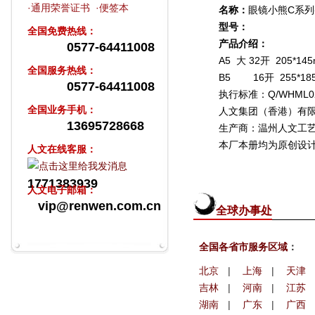
·
通用荣誉证书
·
便签本
名称：
眼镜小熊C系列
型号：
全国免费热线：
产品介绍：
0577-64411008
A5 大 32开 205*14
全国服务热线：
B5 16开 255*18
0577-64411008
执行标准：Q/WHML02
全国业务手机：
人文集团（香港）有
13695728668
生产商：温州人文工
本厂本册均为原创设
人文在线客服：
1771383939
人文电子邮箱：
vip@renwen.com.cn
全球办事处
全国各省市服务区域
：
北京
|
上海
|
天津
吉林
|
河南
|
江苏
湖南
|
广东
|
广西